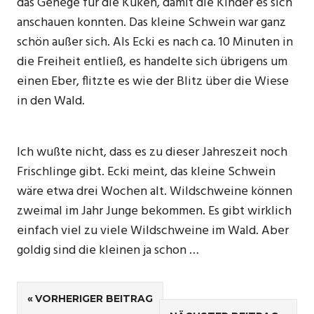
das Gehege für die Küken, damit die Kinder es sich
anschauen konnten. Das kleine Schwein war ganz
schön außer sich. Als Ecki es nach ca. 10 Minuten in
die Freiheit entließ, es handelte sich übrigens um
einen Eber, flitzte es wie der Blitz über die Wiese
in den Wald.
Ich wußte nicht, dass es zu dieser Jahreszeit noch
Frischlinge gibt. Ecki meint, das kleine Schwein
wäre etwa drei Wochen alt. Wildschweine können
zweimal im Jahr Junge bekommen. Es gibt wirklich
einfach viel zu viele Wildschweine im Wald. Aber
goldig sind die kleinen ja schon …
Beitragsnavigation
VORHERIGER BEITRAG