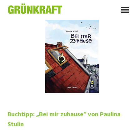
Zum
GRÜNKRAFT
Inhalt
Alles was mich stark macht
springen
Buchtipp: „Bei mir zuhause“ von Paulina
Stulin